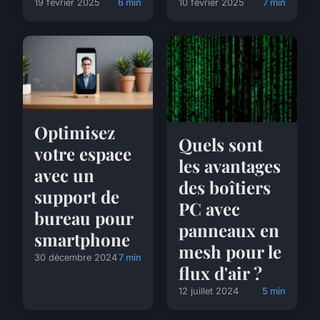
19 février 2025
6 min
10 février 2025
7 min
Optimisez
Quels sont
votre espace
les avantages
avec un
des boîtiers
support de
PC avec
bureau pour
panneaux en
smartphone
mesh pour le
30 décembre 2024
7 min
flux d'air ?
12 juillet 2024
5 min