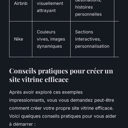
Airbnb
visuellement
histoires
insp
attrayant
personnelles
de 
Éner
Couleurs
Sections
mar
Nike
vives, images
interactives,
athl
dynamiques
personnalisation
insp
Conseils pratiques pour créer un
site vitrine efficace
Après avoir exploré ces exemples
impressionnants, vous vous demandez peut-être
comment créer votre propre site vitrine efficace.
Voici quelques conseils pratiques pour vous aider
à démarrer :