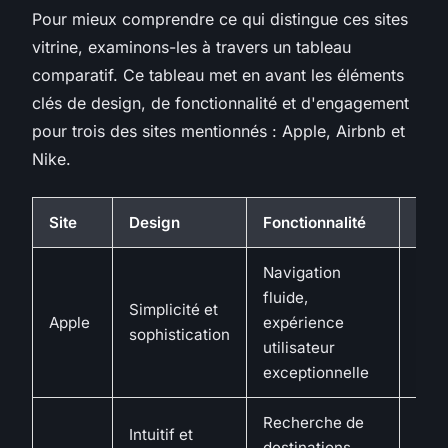
Pour mieux comprendre ce qui distingue ces sites
vitrine, examinons-les à travers un tableau
comparatif. Ce tableau met en avant les éléments
clés de design, de fonctionnalité et d'engagement
pour trois des sites mentionnés : Apple, Airbnb et
Nike.
Site
Design
Fonctionnalité
Eng
Navigation
Ima
fluide,
hau
Simplicité et
Apple
expérience
qual
sophistication
utilisateur
en a
exceptionnelle
prod
Recherche de
Con
Intuitif et
destinations,
émot